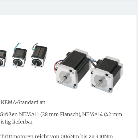
 NEMA-Standard an.
n Größen NEMA11 (28 mm Flansch), NEMA14 (42 mm
tig lieferbar.
hrittmotoren reicht von 0,06Nm bis zu 3,10Nm.